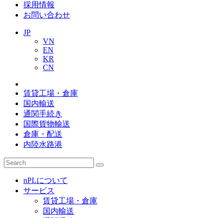
採用情報
お問い合わせ
JP
VN
EN
KR
CN
賃貸工場・倉庫
国内輸送
通関手続き
国際貨物輸送
倉庫・配送
内陸水路港
nPLについて
サービス
賃貸工場・倉庫
国内輸送