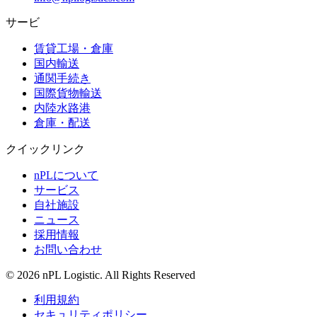
サービ
賃貸工場・倉庫
国内輸送
通関手続き
国際貨物輸送
内陸水路港
倉庫・配送
クイックリンク
nPLについて
サービス
自社施設
ニュース
採用情報
お問い合わせ
© 2026 nPL Logistic. All Rights Reserved
利用規約
セキュリティポリシー