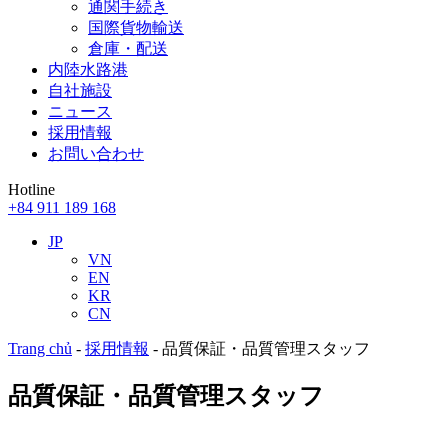
通関手続き
国際貨物輸送
倉庫・配送
内陸水路港
自社施設
ニュース
採用情報
お問い合わせ
Hotline
+84 911 189 168
JP
VN
EN
KR
CN
Trang chủ
-
採用情報
-
品質保証・品質管理スタッフ
品質保証・品質管理スタッフ