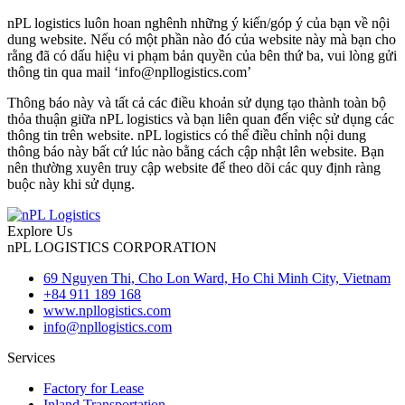
nPL logistics luôn hoan nghênh những ý kiến/góp ý của bạn về nội
dung website. Nếu có một phần nào đó của website này mà bạn cho
rằng đã có dấu hiệu vi phạm bản quyền của bên thứ ba, vui lòng gửi
thông tin qua mail ‘info@npllogistics.com’
Thông báo này và tất cả các điều khoản sử dụng tạo thành toàn bộ
thỏa thuận giữa nPL logistics và bạn liên quan đến việc sử dụng các
thông tin trên website. nPL logistics có thể điều chỉnh nội dung
thông báo này bất cứ lúc nào bằng cách cập nhật lên website. Bạn
nên thường xuyên truy cập website để theo dõi các quy định ràng
buộc này khi sử dụng.
Explore Us
nPL LOGISTICS CORPORATION
69 Nguyen Thi, Cho Lon Ward, Ho Chi Minh City, Vietnam
+84 911 189 168
www.npllogistics.com
info@npllogistics.com
Services
Factory for Lease
Inland Transportation