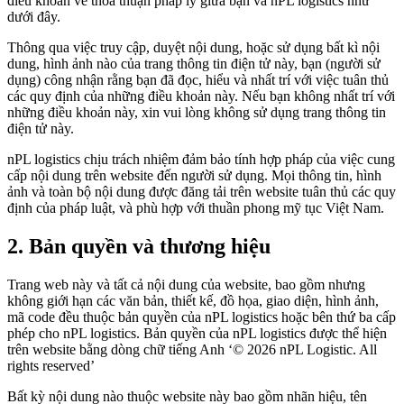
điều khoản về thỏa thuận pháp lý giữa bạn và nPL logistics như
dưới đây.
Thông qua việc truy cập, duyệt nội dung, hoặc sử dụng bất kì nội
dung, hình ảnh nào của trang thông tin điện tử này, bạn (người sử
dụng) công nhận rằng bạn đã đọc, hiểu và nhất trí với việc tuân thủ
các quy định của những điều khoản này. Nếu bạn không nhất trí với
những điều khoản này, xin vui lòng không sử dụng trang thông tin
điện tử này.
nPL logistics chịu trách nhiệm đảm bảo tính hợp pháp của việc cung
cấp nội dung trên website đến người sử dụng. Mọi thông tin, hình
ảnh và toàn bộ nội dung được đăng tải trên website tuân thủ các quy
định của pháp luật, và phù hợp với thuần phong mỹ tục Việt Nam.
2. Bản quyền và thương hiệu
Trang web này và tất cả nội dung của website, bao gồm nhưng
không giới hạn các văn bản, thiết kế, đồ họa, giao diện, hình ảnh,
mã code đều thuộc bản quyền của nPL logistics hoặc bên thứ ba cấp
phép cho nPL logistics. Bản quyền của nPL logistics được thể hiện
trên website bằng dòng chữ tiếng Anh ‘© 2026 nPL Logistic. All
rights reserved’
Bất kỳ nội dung nào thuộc website này bao gồm nhãn hiệu, tên