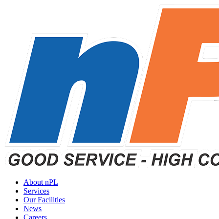
About nPL
Services
Our Facilities
News
Careers