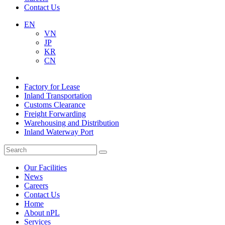
Contact Us
EN
VN
JP
KR
CN
Factory for Lease
Inland Transportation
Customs Clearance
Freight Forwarding
Warehousing and Distribution
Inland Waterway Port
Our Facilities
News
Careers
Contact Us
Home
About nPL
Services