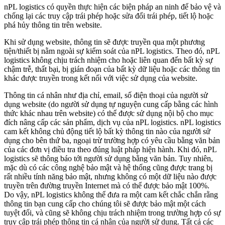
nPL logistics có quyền thực hiện các biện pháp an ninh để bảo vệ và
chống lại các truy cập trái phép hoặc sửa đổi trái phép, tiết lộ hoặc
phá hủy thông tin trên website.
Khi sử dụng website, thông tin sẽ được truyền qua một phương
tiện/thiết bị nằm ngoài sự kiểm soát của nPL logistics. Theo đó, nPL
logistics không chịu trách nhiệm cho hoặc liên quan đến bất kỳ sự
chậm trễ, thất bại, bị gián đoạn của bất kỳ dữ liệu hoặc các thông tin
khác được truyền trong kết nối với việc sử dụng của website.
Thông tin cá nhân như địa chỉ, email, số điện thoại của người sử
dụng website (do người sử dụng tự nguyện cung cấp bằng các hình
thức khác nhau trên website) có thể được sử dụng nội bộ cho mục
đích nâng cấp các sản phẩm, dịch vụ của nPL logistics. nPL logistics
cam kết không chủ động tiết lộ bất kỳ thông tin nào của người sử
dụng cho bên thứ ba, ngoại trừ trường hợp có yêu cầu bằng văn bản
của các đơn vị điều tra theo đúng luật pháp hiện hành. Khi đó, nPL
logistics sẽ thông báo tới người sử dụng bằng văn bản. Tuy nhiên,
mặc dù có các công nghệ bảo mật và hệ thống cũng được trang bị
rất nhiều tính năng bảo mật, nhưng không có một dữ liệu nào được
truyền trên đường truyền Internet mà có thể được bảo mật 100%.
Do vậy, nPL logistics không thể đưa ra một cam kết chắc chắn rằng
thông tin bạn cung cấp cho chúng tôi sẽ được bảo mật một cách
tuyệt đối, và cũng sẽ không chịu trách nhiệm trong trường hợp có sự
truy cập trái phép thông tin cá nhân của người sử dụng. Tất cả các