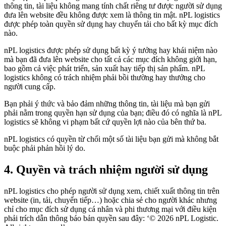
thông tin, tài liệu không mang tính chất riêng tư được người sử dụng
đưa lên website đều không được xem là thông tin mật. nPL logistics
được phép toàn quyền sử dụng hay chuyển tải cho bất kỳ mục đích
nào.
nPL logistics được phép sử dụng bất kỳ ‎ý tưởng hay khái niệm nào
mà bạn đã đưa lên website cho tất cả các mục đích không giới hạn,
bao gồm cả việc phát triển, sản xuất hay tiếp thị sản phẩm. nPL
logistics không có trách nhiệm phải bồi thường hay thưởng cho
người cung cấp.
Bạn phải ý thức và bảo đảm những thông tin, tài liệu mà bạn gửi
phải nằm trong quyền hạn sử dụng của bạn; điều đó có nghĩa là nPL
logistics sẽ không vi phạm bất cứ quyền lợi nào của bên thứ ba.
nPL logistics có quyền từ chối một số tài liệu bạn gửi mà không bắt
buộc phải phản hồi lý do.
4. Quyền và trách nhiệm người sử dụng
nPL logistics cho phép người sử dụng xem, chiết xuất thông tin trên
website (in, tải, chuyển tiếp…) hoặc chia sẻ cho người khác nhưng
chỉ cho mục đích sử dụng cá nhân và phi thương mại với điều kiện
phải trích dẫn thông báo bản quyền sau đây: ‘© 2026 nPL Logistic.