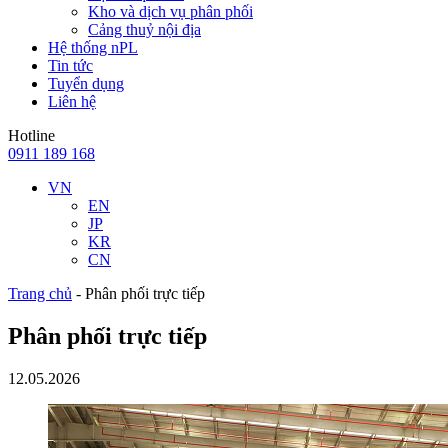
Kho và dịch vụ phân phối
Cảng thuỷ nội địa
Hệ thống nPL
Tin tức
Tuyển dụng
Liên hệ
Hotline
0911 189 168
VN
EN
JP
KR
CN
Trang chủ
-
Phân phối trực tiếp
Phân phối trực tiếp
12.05.2026