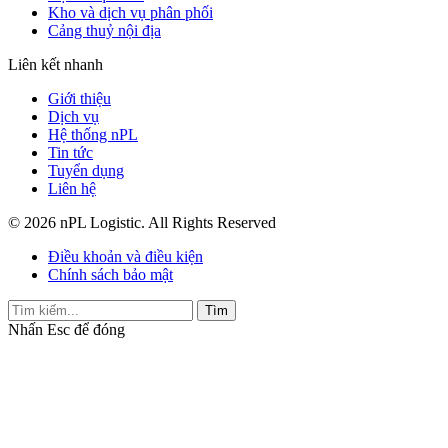
Kho và dịch vụ phân phối
Cảng thuỷ nội địa
Liên kết nhanh
Giới thiệu
Dịch vụ
Hệ thống nPL
Tin tức
Tuyển dụng
Liên hệ
© 2026 nPL Logistic. All Rights Reserved
Điều khoản và điều kiện
Chính sách bảo mật
Tìm
Nhấn
Esc
để đóng