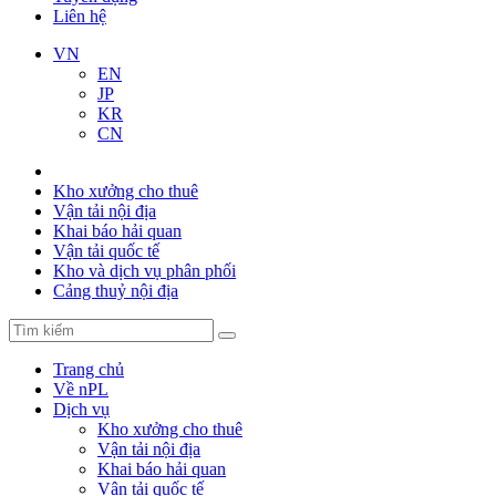
Liên hệ
VN
EN
JP
KR
CN
Kho xưởng cho thuê
Vận tải nội địa
Khai báo hải quan
Vận tải quốc tế
Kho và dịch vụ phân phối
Cảng thuỷ nội địa
Trang chủ
Về nPL
Dịch vụ
Kho xưởng cho thuê
Vận tải nội địa
Khai báo hải quan
Vận tải quốc tế