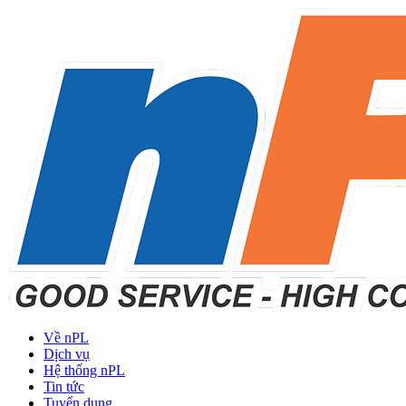
Về nPL
Dịch vụ
Hệ thống nPL
Tin tức
Tuyển dụng