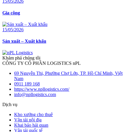
15/05/2026
Gia công
15/05/2026
Sản xuất – Xuất khẩu
Khám phá chúng tôi
CÔNG TY CỔ PHẦN LOGISTICS nPL
69 Nguyễn Thi, Phường Chợ Lớn, TP. Hồ Chí Minh, Việt
Nam
0911 189 168
https://www.npllogistics.com/
info@npllogistics.com
Dịch vụ
Kho xưởng cho thuê
Vận tải nội địa
Khai báo hải quan
Vận tải quốc tế