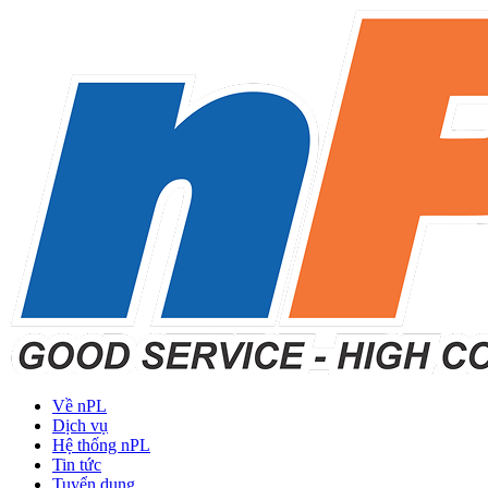
Về nPL
Dịch vụ
Hệ thống nPL
Tin tức
Tuyển dụng