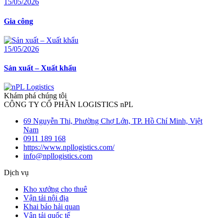
15/05/2026
Gia công
15/05/2026
Sản xuất – Xuất khẩu
Khám phá chúng tôi
CÔNG TY CỔ PHẦN LOGISTICS nPL
69 Nguyễn Thi, Phường Chợ Lớn, TP. Hồ Chí Minh, Việt
Nam
0911 189 168
https://www.npllogistics.com/
info@npllogistics.com
Dịch vụ
Kho xưởng cho thuê
Vận tải nội địa
Khai báo hải quan
Vận tải quốc tế