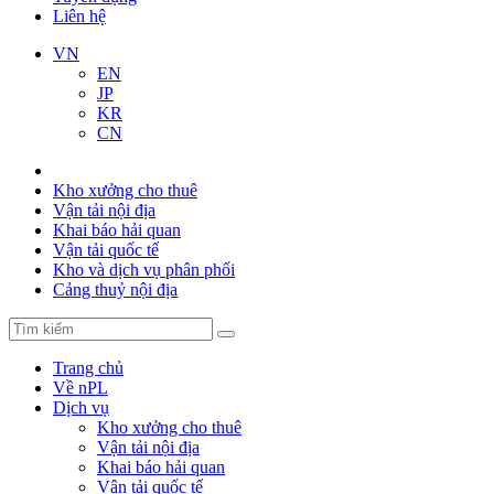
Liên hệ
VN
EN
JP
KR
CN
Kho xưởng cho thuê
Vận tải nội địa
Khai báo hải quan
Vận tải quốc tế
Kho và dịch vụ phân phối
Cảng thuỷ nội địa
Trang chủ
Về nPL
Dịch vụ
Kho xưởng cho thuê
Vận tải nội địa
Khai báo hải quan
Vận tải quốc tế