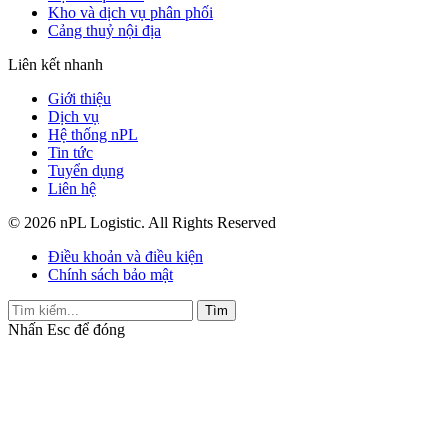
Kho và dịch vụ phân phối
Cảng thuỷ nội địa
Liên kết nhanh
Giới thiệu
Dịch vụ
Hệ thống nPL
Tin tức
Tuyển dụng
Liên hệ
© 2026 nPL Logistic. All Rights Reserved
Điều khoản và điều kiện
Chính sách bảo mật
Tìm
Nhấn
Esc
để đóng